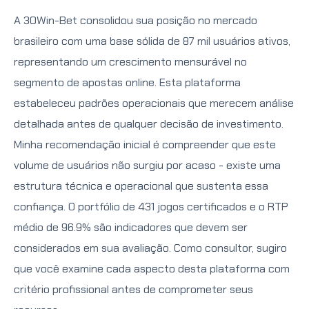
A 30Win-Bet consolidou sua posição no mercado
brasileiro com uma base sólida de 87 mil usuários ativos,
representando um crescimento mensurável no
segmento de apostas online. Esta plataforma
estabeleceu padrões operacionais que merecem análise
detalhada antes de qualquer decisão de investimento.
Minha recomendação inicial é compreender que este
volume de usuários não surgiu por acaso - existe uma
estrutura técnica e operacional que sustenta essa
confiança. O portfólio de 431 jogos certificados e o RTP
médio de 96.9% são indicadores que devem ser
considerados em sua avaliação. Como consultor, sugiro
que você examine cada aspecto desta plataforma com
critério profissional antes de comprometer seus