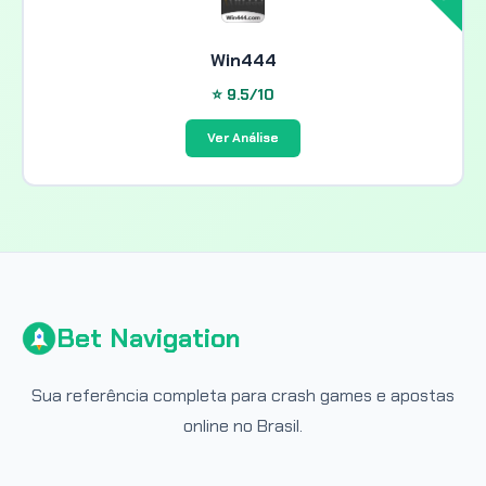
Win444
⭐ 9.5/10
Ver Análise
Bet Navigation
Sua referência completa para crash games e apostas
online no Brasil.