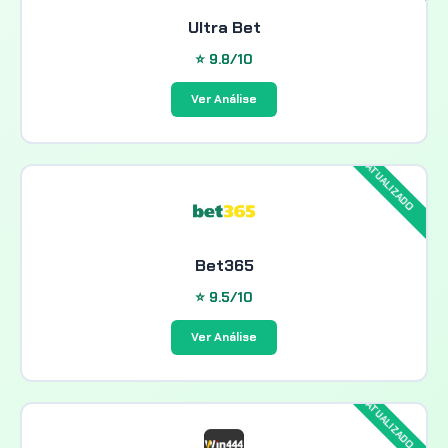
Ultra Bet
⭐ 9.8/10
Ver Análise
Bet365
⭐ 9.5/10
Ver Análise