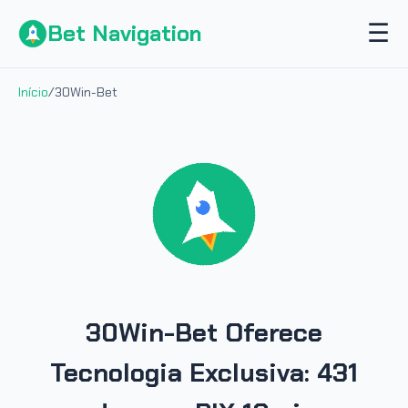
☰
Bet Navigation
Início
/
30Win-Bet
30Win-Bet Oferece
Tecnologia Exclusiva: 431