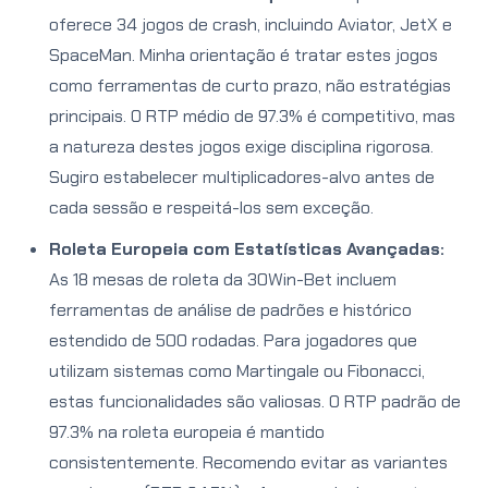
oferece 34 jogos de crash, incluindo Aviator, JetX e
SpaceMan. Minha orientação é tratar estes jogos
como ferramentas de curto prazo, não estratégias
principais. O RTP médio de 97.3% é competitivo, mas
a natureza destes jogos exige disciplina rigorosa.
Sugiro estabelecer multiplicadores-alvo antes de
cada sessão e respeitá-los sem exceção.
Roleta Europeia com Estatísticas Avançadas:
As 18 mesas de roleta da 30Win-Bet incluem
ferramentas de análise de padrões e histórico
estendido de 500 rodadas. Para jogadores que
utilizam sistemas como Martingale ou Fibonacci,
estas funcionalidades são valiosas. O RTP padrão de
97.3% na roleta europeia é mantido
consistentemente. Recomendo evitar as variantes