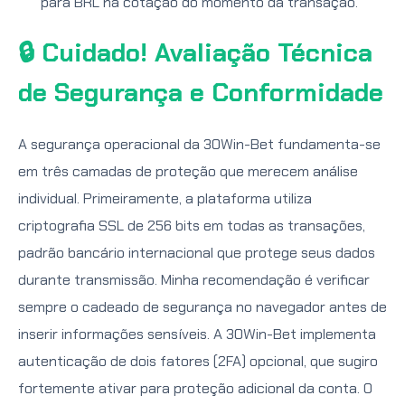
para BRL na cotação do momento da transação.
🔒 Cuidado! Avaliação Técnica
de Segurança e Conformidade
A segurança operacional da 30Win-Bet fundamenta-se
em três camadas de proteção que merecem análise
individual. Primeiramente, a plataforma utiliza
criptografia SSL de 256 bits em todas as transações,
padrão bancário internacional que protege seus dados
durante transmissão. Minha recomendação é verificar
sempre o cadeado de segurança no navegador antes de
inserir informações sensíveis. A 30Win-Bet implementa
autenticação de dois fatores (2FA) opcional, que sugiro
fortemente ativar para proteção adicional da conta. O