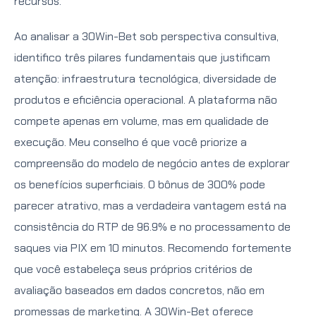
recursos.
Ao analisar a 30Win-Bet sob perspectiva consultiva,
identifico três pilares fundamentais que justificam
atenção: infraestrutura tecnológica, diversidade de
produtos e eficiência operacional. A plataforma não
compete apenas em volume, mas em qualidade de
execução. Meu conselho é que você priorize a
compreensão do modelo de negócio antes de explorar
os benefícios superficiais. O bônus de 300% pode
parecer atrativo, mas a verdadeira vantagem está na
consistência do RTP de 96.9% e no processamento de
saques via PIX em 10 minutos. Recomendo fortemente
que você estabeleça seus próprios critérios de
avaliação baseados em dados concretos, não em
promessas de marketing. A 30Win-Bet oferece