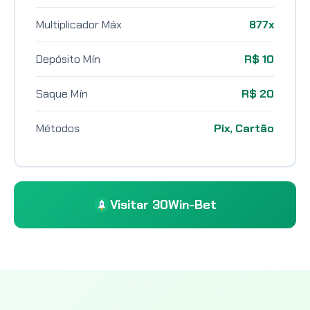
Multiplicador Máx
877x
Depósito Mín
R$ 10
Saque Mín
R$ 20
Métodos
Pix, Cartão
Visitar 30Win-Bet