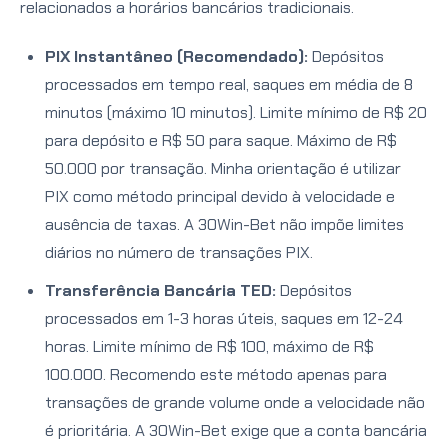
relacionados a horários bancários tradicionais.
PIX Instantâneo (Recomendado):
Depósitos
processados em tempo real, saques em média de 8
minutos (máximo 10 minutos). Limite mínimo de R$ 20
para depósito e R$ 50 para saque. Máximo de R$
50.000 por transação. Minha orientação é utilizar
PIX como método principal devido à velocidade e
ausência de taxas. A 30Win-Bet não impõe limites
diários no número de transações PIX.
Transferência Bancária TED:
Depósitos
processados em 1-3 horas úteis, saques em 12-24
horas. Limite mínimo de R$ 100, máximo de R$
100.000. Recomendo este método apenas para
transações de grande volume onde a velocidade não
é prioritária. A 30Win-Bet exige que a conta bancária