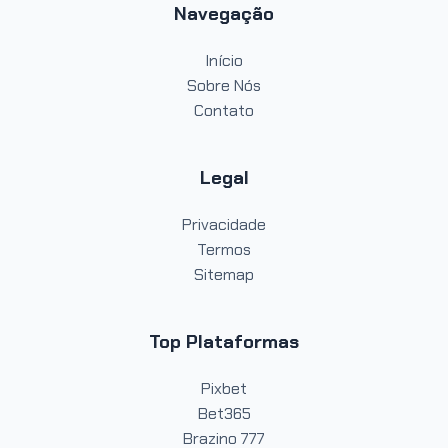
Navegação
Início
Sobre Nós
Contato
Legal
Privacidade
Termos
Sitemap
Top Plataformas
Pixbet
Bet365
Brazino 777