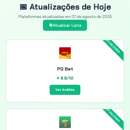
📅 Atualizações de Hoje
Plataformas atualizadas em
07 de agosto de 2026
🔄
Atualizar Lista
PG Bet
⭐ 8.9/10
Ver Análise