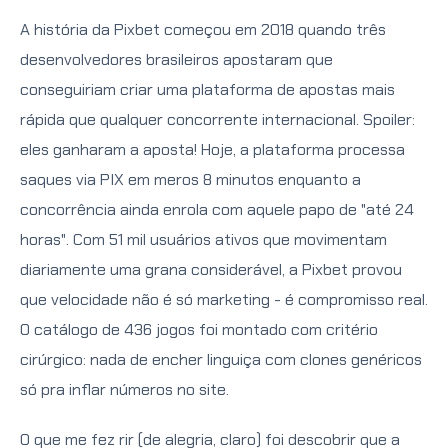
A história da Pixbet começou em 2018 quando três
desenvolvedores brasileiros apostaram que
conseguiriam criar uma plataforma de apostas mais
rápida que qualquer concorrente internacional. Spoiler:
eles ganharam a aposta! Hoje, a plataforma processa
saques via PIX em meros 8 minutos enquanto a
concorrência ainda enrola com aquele papo de "até 24
horas". Com 51 mil usuários ativos que movimentam
diariamente uma grana considerável, a Pixbet provou
que velocidade não é só marketing - é compromisso real.
O catálogo de 436 jogos foi montado com critério
cirúrgico: nada de encher linguiça com clones genéricos
só pra inflar números no site.
O que me fez rir (de alegria, claro) foi descobrir que a