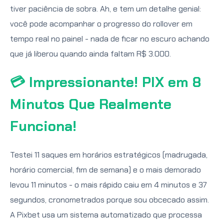
tiver paciência de sobra. Ah, e tem um detalhe genial:
você pode acompanhar o progresso do rollover em
tempo real no painel - nada de ficar no escuro achando
que já liberou quando ainda faltam R$ 3.000.
💳 Impressionante! PIX em 8
Minutos Que Realmente
Funciona!
Testei 11 saques em horários estratégicos (madrugada,
horário comercial, fim de semana) e o mais demorado
levou 11 minutos - o mais rápido caiu em 4 minutos e 37
segundos, cronometrados porque sou obcecado assim.
A Pixbet usa um sistema automatizado que processa