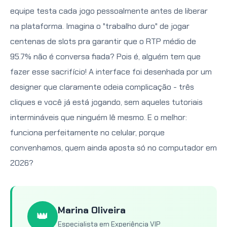
equipe testa cada jogo pessoalmente antes de liberar
na plataforma. Imagina o "trabalho duro" de jogar
centenas de slots pra garantir que o RTP médio de
95.7% não é conversa fiada? Pois é, alguém tem que
fazer esse sacrifício! A interface foi desenhada por um
designer que claramente odeia complicação - três
cliques e você já está jogando, sem aqueles tutoriais
intermináveis que ninguém lê mesmo. E o melhor:
funciona perfeitamente no celular, porque
convenhamos, quem ainda aposta só no computador em
2026?
Marina Oliveira
👑
Especialista em Experiência VIP