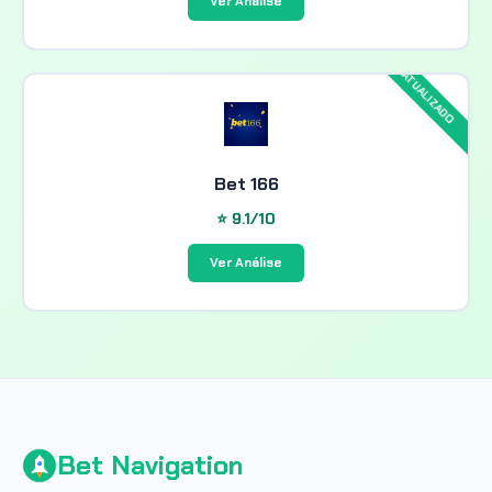
Ver Análise
Bet 166
⭐ 9.1/10
Ver Análise
Bet Navigation