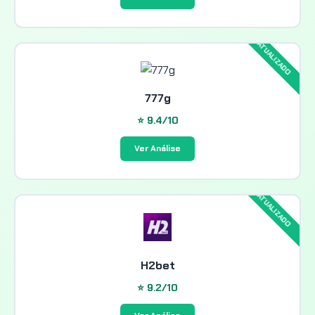
777g
⭐ 9.4/10
Ver Análise
H2bet
⭐ 9.2/10