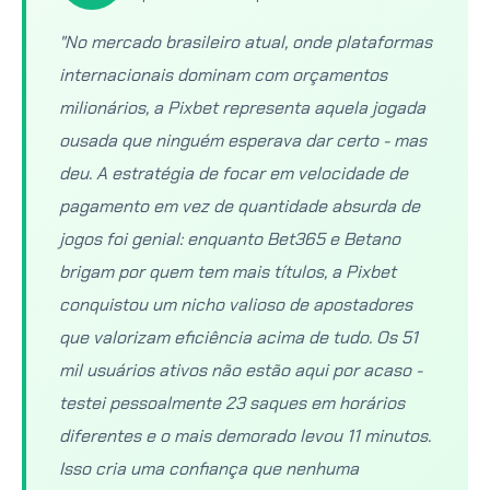
"No mercado brasileiro atual, onde plataformas
internacionais dominam com orçamentos
milionários, a Pixbet representa aquela jogada
ousada que ninguém esperava dar certo - mas
deu. A estratégia de focar em velocidade de
pagamento em vez de quantidade absurda de
jogos foi genial: enquanto Bet365 e Betano
brigam por quem tem mais títulos, a Pixbet
conquistou um nicho valioso de apostadores
que valorizam eficiência acima de tudo. Os 51
mil usuários ativos não estão aqui por acaso -
testei pessoalmente 23 saques em horários
diferentes e o mais demorado levou 11 minutos.
Isso cria uma confiança que nenhuma