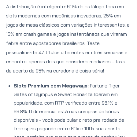
A distribuição é inteligente: 60% do catálogo foca em
slots modernos com mecânicas inovadoras, 25% em
jogos de mesa clássicos com variações interessantes, e
15% em crash games e jogos instantâneos que viraram
febre entre apostadores brasileiros. Testei
pessoalmente 47 títulos diferentes em três semanas e
encontrei apenas dois que considerei medianos - taxa
de acerto de 95% na curadoria é coisa séria!
Slots Premium com Megaways:
Fortune Tiger,
Gates of Olympus e Sweet Bonanza lideram em
popularidade, com RTP verificado entre 96.1% e
96.8%. O diferencial está nas compras de bônus
disponíveis - você pode pular direto pra rodada de
free spins pagando entre 80x e 100x sua aposta