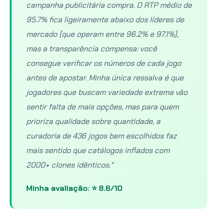
campanha publicitária compra. O RTP médio de
95.7% fica ligeiramente abaixo dos líderes de
mercado (que operam entre 96.2% e 97.1%),
mas a transparência compensa: você
consegue verificar os números de cada jogo
antes de apostar. Minha única ressalva é que
jogadores que buscam variedade extrema vão
sentir falta de mais opções, mas para quem
prioriza qualidade sobre quantidade, a
curadoria de 436 jogos bem escolhidos faz
mais sentido que catálogos inflados com
2000+ clones idênticos."
Minha avaliação: ⭐ 8.6/10