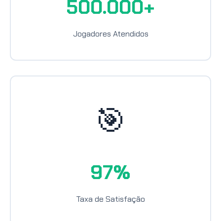
500.000+
Jogadores Atendidos
🎯
97%
Taxa de Satisfação