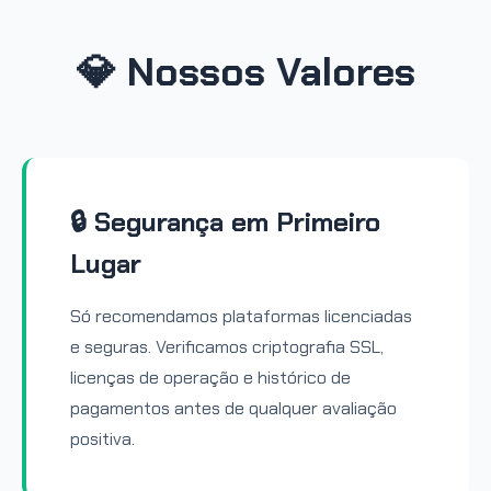
💎 Nossos Valores
🔒 Segurança em Primeiro
Lugar
Só recomendamos plataformas licenciadas
e seguras. Verificamos criptografia SSL,
licenças de operação e histórico de
pagamentos antes de qualquer avaliação
positiva.