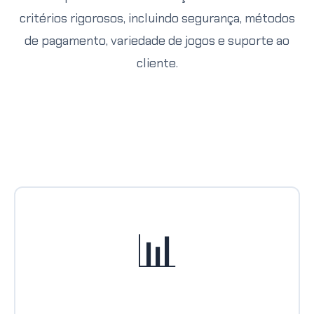
critérios rigorosos, incluindo segurança, métodos
de pagamento, variedade de jogos e suporte ao
cliente.
📊