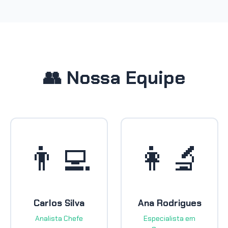
👥 Nossa Equipe
👨‍💻
👩‍🔬
Carlos Silva
Ana Rodrigues
Analista Chefe
Especialista em