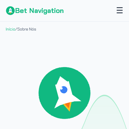
☰
Bet Navigation
Início
/
Sobre Nós