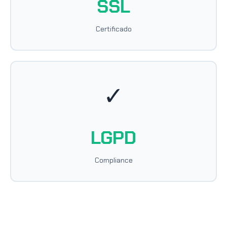
SSL
Certificado
✓
LGPD
Compliance