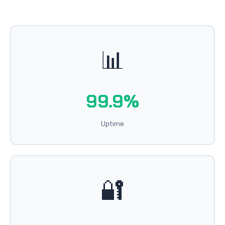
📊
99.9%
Uptime
🔐