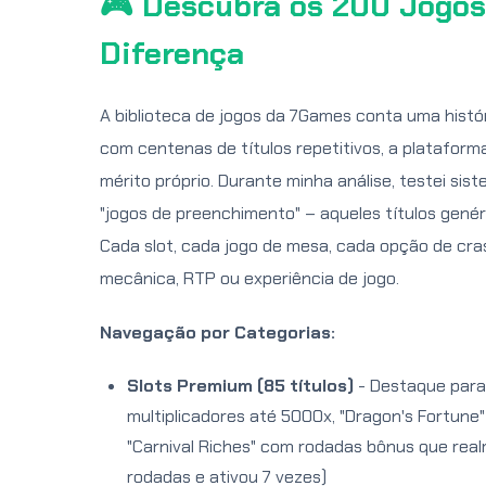
🎮 Descubra os 200 Jogo
Diferença
A biblioteca de jogos da 7Games conta uma históri
com centenas de títulos repetitivos, a platafor
mérito próprio. Durante minha análise, testei si
"jogos de preenchimento" – aqueles títulos gené
Cada slot, cada jogo de mesa, cada opção de cra
mecânica, RTP ou experiência de jogo.
Navegação por Categorias:
Slots Premium (85 títulos)
- Destaque para
multiplicadores até 5000x, "Dragon's Fortune
"Carnival Riches" com rodadas bônus que rea
rodadas e ativou 7 vezes)