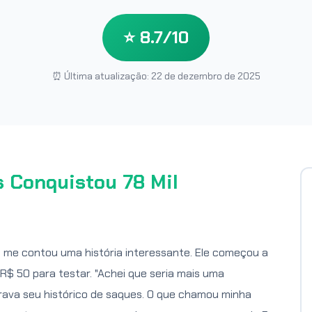
⭐ 8.7/10
⏰ Última atualização: 22 de dezembro de 2025
 Conquistou 78 Mil
, me contou uma história interessante. Ele começou a
$ 50 para testar. "Achei que seria mais uma
ava seu histórico de saques. O que chamou minha