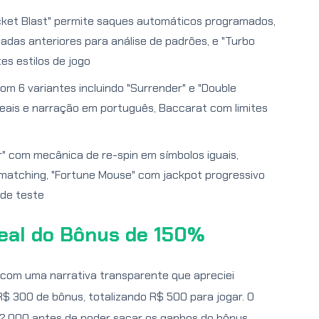
cket Blast" permite saques automáticos programados,
dadas anteriores para análise de padrões, e "Turbo
es estilos de jogo
om 6 variantes incluindo "Surrender" e "Double
reais e narração em português, Baccarat com limites
r" com mecânica de re-spin em símbolos iguais,
 matching, "Fortune Mouse" com jackpot progressivo
 de teste
Real do Bônus de 150%
com uma narrativa transparente que apreciei
R$ 300 de bônus, totalizando R$ 500 para jogar. O
$ 12.000 antes de poder sacar os ganhos do bônus.