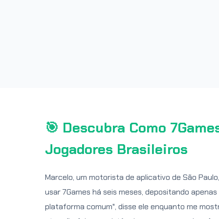
🎯 Descubra Como 7Games
Jogadores Brasileiros
Marcelo, um motorista de aplicativo de São Paulo
usar 7Games há seis meses, depositando apenas R
plataforma comum", disse ele enquanto me mostr