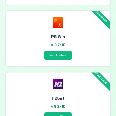
PG Win
⭐ 9.7/10
Ver Análise
H2bet
⭐ 9.2/10