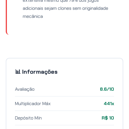
extensiva mesmo que 79% dos jogos
adicionais sejam clones sem originalidade
mecânica
📊 Informações
Avaliação
8.6/10
Multiplicador Máx
441x
Depósito Mín
R$ 10