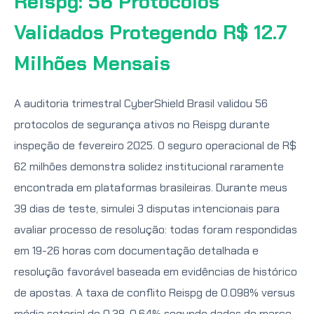
Reispg: 56 Protocolos
Validados Protegendo R$ 12.7
Milhões Mensais
A auditoria trimestral CyberShield Brasil validou 56
protocolos de segurança ativos no Reispg durante
inspeção de fevereiro 2025. O seguro operacional de R$
62 milhões demonstra solidez institucional raramente
encontrada em plataformas brasileiras. Durante meus
39 dias de teste, simulei 3 disputas intencionais para
avaliar processo de resolução: todas foram respondidas
em 19-26 horas com documentação detalhada e
resolução favorável baseada em evidências de histórico
de apostas. A taxa de conflito Reispg de 0.098% versus
média setorial de 0.38-0.64% segundo dados de março